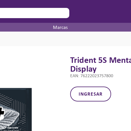
Marcas
Trident 5S Ment
Display
EAN
:
76222023757800
INGRESAR