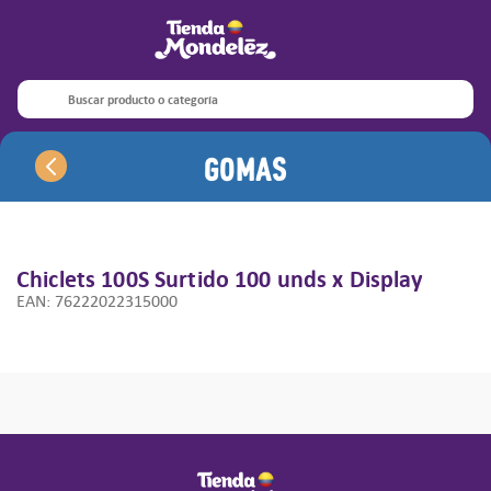
Términos más buscados
1
.
oreo
Buscar producto o categoría
2
.
5s
Gomas
3
.
halls barra
4
.
3s
5
.
ritz
6
.
club
Chiclets 100S Surtido
100 unds x Display
EAN
:
76222022315000
7
.
1s
8
.
trident
9
.
halls
10
.
halls pepa