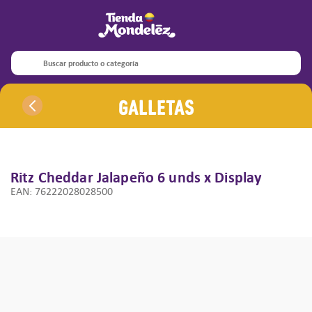
Términos más buscados
1
.
oreo
Buscar producto o categoría
2
.
5s
Galletas
3
.
halls barra
4
.
3s
5
.
ritz
6
.
club
Ritz Cheddar Jalapeño
6 unds x Display
EAN
:
76222028028500
7
.
1s
8
.
trident
9
.
halls
10
.
halls pepa