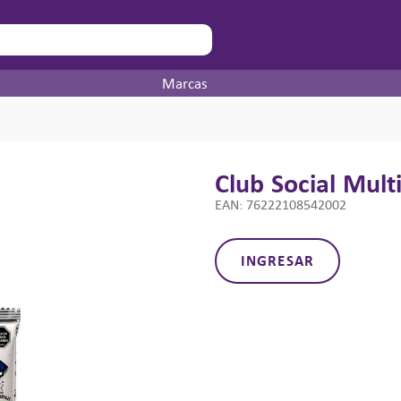
Marcas
Club Social Mult
EAN
:
76222108542002
INGRESAR