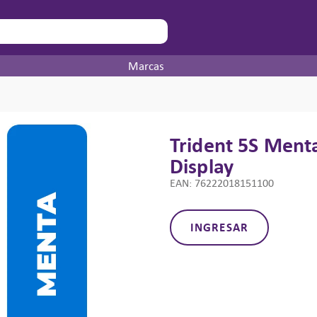
Marcas
Trident 5S Ment
Display
EAN
:
76222018151100
INGRESAR