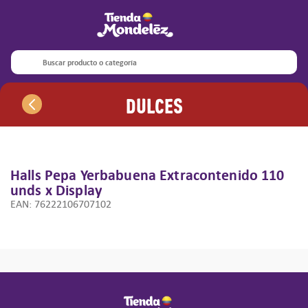
Términos más buscados
1
.
oreo
Buscar producto o categoría
2
.
5s
Dulces
3
.
halls barra
4
.
3s
5
.
ritz
6
.
club
Halls Pepa Yerbabuena Extracontenido
110
unds x Display
7
.
1s
EAN
:
76222106707102
8
.
trident
9
.
halls pepa
10
.
halls