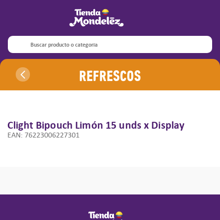
Términos más buscados
1
.
oreo
Buscar producto o categoría
2
.
5s
Refrescos
3
.
ritz
4
.
halls barra
5
.
1s
6
.
3s
Clight Bipouch Limón
15 unds x Display
EAN
:
76223006227301
7
.
club
8
.
trident
9
.
halls
10
.
halls pepa