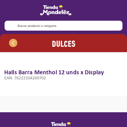
Términos más buscados
1
.
oreo
Buscar producto o categoría
2
.
5s
Dulces
3
.
halls barra
4
.
3s
5
.
ritz
6
.
club
Halls Barra Menthol
12 unds x Display
EAN
:
76222104269702
7
.
1s
8
.
trident
9
.
halls pepa
10
.
halls